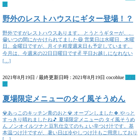
グ
野外のレストハウスにギター登場！？
野外ですがレストハウスあります。 とうとうギターが、、
😁いつの間にかかけられてました😆 営業日は水曜日、木曜
日、金曜日ですが、月イチ程度週末日も予定しています。
今月は、今週末の22日日曜日です✌️ 平日お越しになれない
[…]
2021年8月19日
/ 最終更新日時 :
2021年8月19日
cocoblue
ブロ
グ
夏場限定メニューのタイ風そうめん
💎あっこのキッチン青のおと💎 オープンしました🍀 やっと
すっきり晴れましたね🎵 夏場限定メニューの タイ風そうめ
ん ノンオイルツナと豆乳仕立てのちょい辛つけ汁です。基
本温つけ汁ですが、暑い日は冷やしつけ汁もご用意しており
[…]