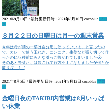
2021年8月10日
/ 最終更新日時 :
2021年8月10日
cocoblue
ブロ
グ
８月２２日の日曜日は月一の週末営業
今年は母が畑の一部は自分用に使っていいよ、と言ったの
で、カレーで使う玉ねぎ、ニンニク、生姜など張り切って作
ったのに収穫前にみんな引っこ抜かれてしまいました😭←
そのあと野菜たちは隠されて行方不明になりましたが何とか
取り戻し […]
2021年8月5日
/ 最終更新日時 :
2021年9月12日
cocoblue
ブロ
グ
金曜日夜のTAKIBI内営業は8月いっぱ
い休業