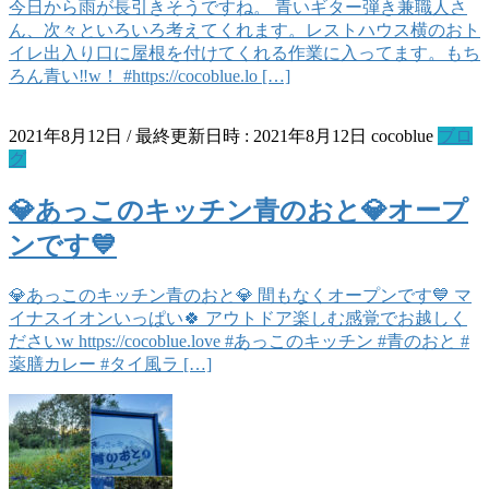
今日から雨が長引きそうですね。 青いギター弾き兼職人さ
ん、次々といろいろ考えてくれます。レストハウス横のおト
イレ出入り口に屋根を付けてくれる作業に入ってます。もち
ろん青い‼️w！ #https://cocoblue.lo […]
2021年8月12日
/ 最終更新日時 :
2021年8月12日
cocoblue
ブロ
グ
💎あっこのキッチン青のおと💎オープ
ンです💙
💎あっこのキッチン青のおと💎 間もなくオープンです💙 マ
イナスイオンいっぱい🍀 アウトドア楽しむ感覚でお越しく
ださいw https://cocoblue.love #あっこのキッチン #青のおと #
薬膳カレー #タイ風ラ […]