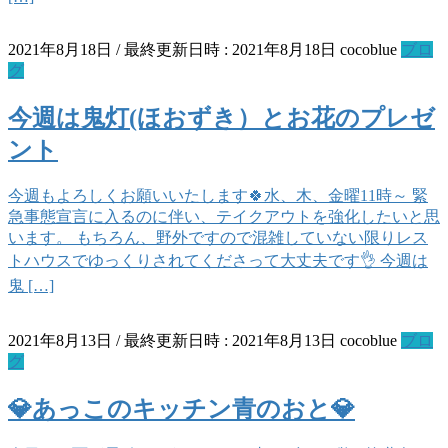
2021年8月18日
/ 最終更新日時 :
2021年8月18日
cocoblue
ブロ
グ
今週は鬼灯(ほおずき）とお花のプレゼ
ント
今週もよろしくお願いいたします🍀水、木、金曜11時～ 緊
急事態宣言に入るのに伴い、テイクアウトを強化したいと思
います。 もちろん、野外ですので混雑していない限りレス
トハウスでゆっくりされてくださって大丈夫です👌 今週は
鬼 […]
2021年8月13日
/ 最終更新日時 :
2021年8月13日
cocoblue
ブロ
グ
💎あっこのキッチン青のおと💎