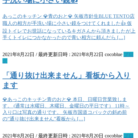
あっこのキッチン 💎青のおと💎 矢板市針生BLUE TENTO店
職人の相方が手洗い場に小さい鏡をつけてくれました👍 仮
設トイレでお世話になっているキガさんから頂きましたが上
手くトイレにつかなかったので青い相方に頼んだら […]
2021年8月22日
/ 最終更新日時 :
2021年8月22日
cocoblue
ブロ
グ
「通り抜け出来ません」看板から入り
ます
💎あっこのキッチン青のおと💎 本日、日曜日営業致しま
す。 (通常は水曜日、木曜日、金曜日の平日です） 11時～
入り口は写真の通りです。 矢板市国道コバックの斜め前
の”通り抜け出来ません”看板から […]
2021年8月20日
/ 最終更新日時 :
2021年8月20日
cocoblue
ブロ