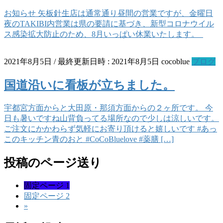
お知らせ 矢板針生店は通常通り昼間の営業ですが、金曜日
夜のTAKIBI内営業は県の要請に基づき、新型コロナウイル
ス感染拡大防止のため、8月いっぱい休業いたします。
2021年8月5日
/ 最終更新日時 :
2021年8月5日
cocoblue
ブログ
国道沿いに看板が立ちました。
宇都宮方面からと大田原・那須方面からの２ヶ所です。 今
日も暑いですね山背負ってる場所なので少しは涼しいです。
ご注文にかかわらず気軽にお寄り頂けると嬉しいです #あっ
このキッチン青のおと #CoCoBluelove #薬膳 […]
投稿のページ送り
固定ページ
1
固定ページ
2
»