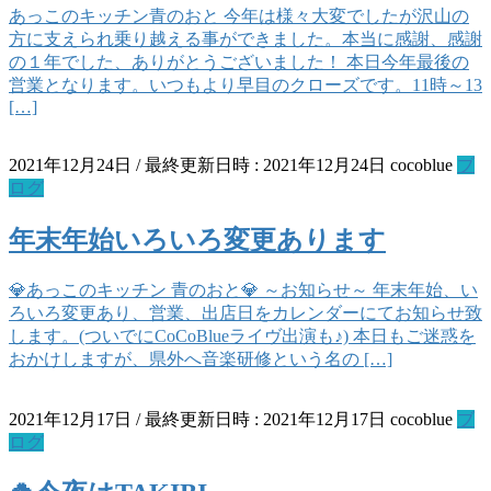
あっこのキッチン青のおと 今年は様々大変でしたが沢山の
方に支えられ乗り越える事ができました。本当に感謝、感謝
の１年でした、ありがとうございました！ 本日今年最後の
営業となります。いつもより早目のクローズです。11時～13
[…]
2021年12月24日
/ 最終更新日時 :
2021年12月24日
cocoblue
ブ
ログ
年末年始いろいろ変更あります
💎あっこのキッチン 青のおと💎 ～お知らせ～ 年末年始、い
ろいろ変更あり、営業、出店日をカレンダーにてお知らせ致
します。(ついでにCoCoBlueライヴ出演も♪︎) 本日もご迷惑を
おかけしますが、県外へ音楽研修という名の […]
2021年12月17日
/ 最終更新日時 :
2021年12月17日
cocoblue
ブ
ログ