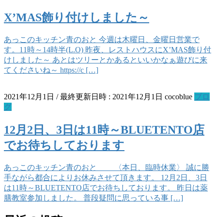
X’MAS飾り付けしました～
あっこのキッチン青のおと 今週は木曜日、金曜日営業で
す。11時～14時半(L.O) 昨夜、レストハウスにX’MAS飾り付
けしました～ あとはツリーとかあるといいかなぁ遊びに来
てくださいね～ https://c […]
2021年12月1日
/ 最終更新日時 :
2021年12月1日
cocoblue
ブロ
グ
12月2日、3日は11時～BLUETENTO店
でお待ちしております
あっこのキッチン青のおと 〈本日、臨時休業〉 誠に勝
手ながら都合によりお休みさせて頂きます。 12月2日、3日
は11時～BLUETENTO店でお待ちしております。 昨日は薬
膳教室参加しました。 普段疑問に思っている事 […]