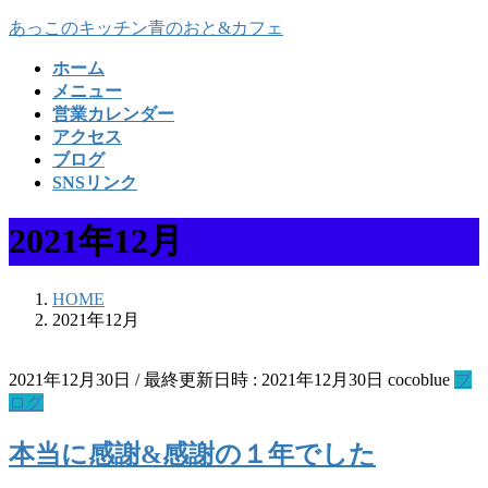
コ
ナ
あっこのキッチン青のおと&カフェ
ン
ビ
ホーム
テ
ゲ
メニュー
ン
ー
営業カレンダー
ツ
シ
アクセス
へ
ョ
ブログ
ス
ン
SNSリンク
キ
に
ッ
移
2021年12月
プ
動
HOME
2021年12月
2021年12月30日
/ 最終更新日時 :
2021年12月30日
cocoblue
ブ
ログ
本当に感謝&感謝の１年でした