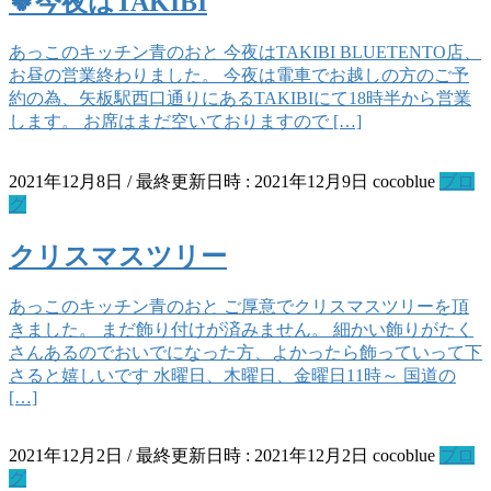
🍀今夜はTAKIBI
あっこのキッチン青のおと 今夜はTAKIBI BLUETENTO店、
お昼の営業終わりました。 今夜は電車でお越しの方のご予
約の為、矢板駅西口通りにあるTAKIBIにて18時半から営業
します。 お席はまだ空いておりますので […]
2021年12月8日
/ 最終更新日時 :
2021年12月9日
cocoblue
ブロ
グ
クリスマスツリー
あっこのキッチン青のおと ご厚意でクリスマスツリーを頂
きました。 まだ飾り付けが済みません。 細かい飾りがたく
さんあるのでおいでになった方、よかったら飾っていって下
さると嬉しいです 水曜日、木曜日、金曜日11時～ 国道の
[…]
2021年12月2日
/ 最終更新日時 :
2021年12月2日
cocoblue
ブロ
グ