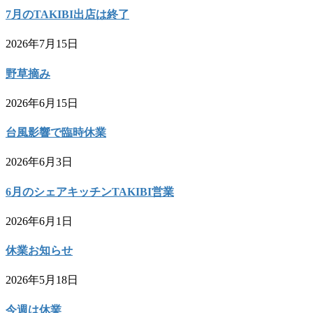
7月のTAKIBI出店は終了
2026年7月15日
野草摘み
2026年6月15日
台風影響で臨時休業
2026年6月3日
6月のシェアキッチンTAKIBI営業
2026年6月1日
休業お知らせ
2026年5月18日
今週は休業