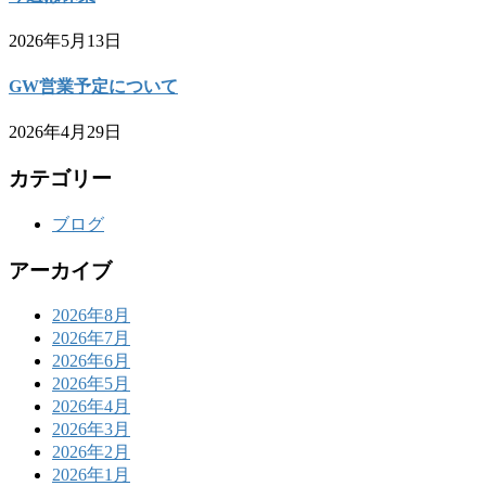
2026年5月13日
GW営業予定について
2026年4月29日
カテゴリー
ブログ
アーカイブ
2026年8月
2026年7月
2026年6月
2026年5月
2026年4月
2026年3月
2026年2月
2026年1月