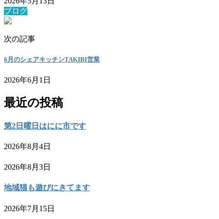
2026年5月13日
ブログ
次の記事
6月のシェアキッチンTAKIBI営業
2026年6月1日
最近の投稿
第2日曜日はにに市です
2026年8月4日
2026年8月3日
地域猫も遊びにきてます
2026年7月15日