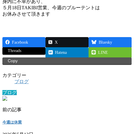
身内に不幸があり、
５月18日TAKIBI営業、今週のブルーテントは
お休みさせて頂きます
Facebook
X
Bluesky
Threads
Hatena
LINE
Copy
カテゴリー
ブログ
ブログ
前の記事
今週は休業