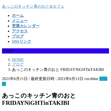
コ
ナ
あっこのキッチン青のおと&カフェ
ン
ビ
ホーム
テ
ゲ
メニュー
ン
ー
営業カレンダー
ツ
シ
アクセス
へ
ョ
ブログ
ス
ン
SNSリンク
キ
に
ッ
移
ブログ
プ
動
HOME
ブログ
あっこのキッチン青のおと FRIDAYNiGHTinTAKIBI
2021年6月11日
/ 最終更新日時 :
2021年6月11日
cocoblue
ブロ
グ
あっこのキッチン青のおと
FRIDAYNiGHTinTAKIBI