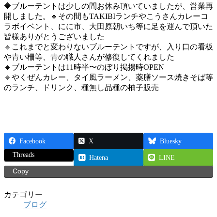
🔷ブルーテントは少しの間お休み頂いていましたが、営業再
開しました。🔹その間もTAKIBIランチやこうさんカレーコ
ラボイベント、にに市、大田原朝いち等に足を運んで頂いた
皆様ありがとうございました
🔹これまでと変わりないブルーテントですが、入り口の看板
や青い柵等、青の職人さんが修復してくれました
🔹ブルーテントは11時半〜のぼり掲揚時OPEN
🔹やくぜんカレー、タイ風ラーメン、薬膳ソース焼きそば等
のランチ、ドリンク、種無し品種の柚子販売
Facebook
X
Bluesky
Threads
Hatena
LINE
Copy
カテゴリー
ブログ