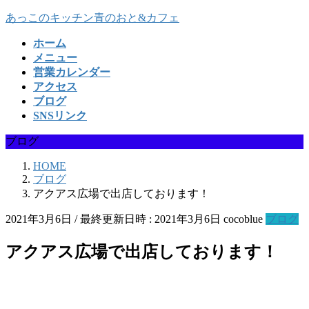
コ
ナ
あっこのキッチン青のおと&カフェ
ン
ビ
ホーム
テ
ゲ
メニュー
ン
ー
営業カレンダー
ツ
シ
アクセス
へ
ョ
ブログ
ス
ン
SNSリンク
キ
に
ッ
移
ブログ
プ
動
HOME
ブログ
アクアス広場で出店しております！
2021年3月6日
/ 最終更新日時 :
2021年3月6日
cocoblue
ブログ
アクアス広場で出店しております！